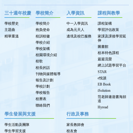
三十週年校慶
學校簡介
入學資訊
課程與教學
學校歷史
學校簡介
中一入學資訊
課程架構
主題曲
抱負使命
成為元天人
學習評估政策
精華重溫
校訓校徽
邊境及校巴服務
家課及課後學習延
伸
學校介紹
圖書館
學校架構
校本特色課程
校園環境介紹
篇篇流螢
校歌
網上試題學習平台
校長的話
STAR
刊物與媒體報導
e悅讀
報告及計劃
EB Book
學校計劃
iSolution
學校報告
范老師遨遊書海頻
校曆表
道
聯絡我們
Hyread
學生發展與支援
行政及事務
學生活動及團隊
家長教師會
學生學習支援
校友會