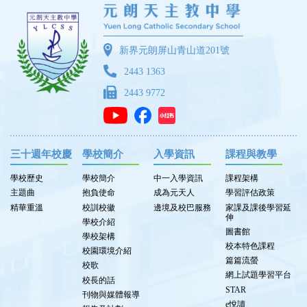
新界元朗屏山青山道201號
2443 1363
2443 9772
三十週年校慶
學校簡介
入學資訊
課程與教學
學校歷史
學校簡介
中一入學資訊
課程架構
主題曲
抱負使命
成為元天人
學習評估政策
精華重溫
校訓校徽
邊境及校巴服務
家課及課後學習延
伸
學校介紹
圖書館
學校架構
校本特色課程
校園環境介紹
篇篇流螢
校歌
網上試題學習平台
校長的話
STAR
刊物與媒體報導
e悅讀