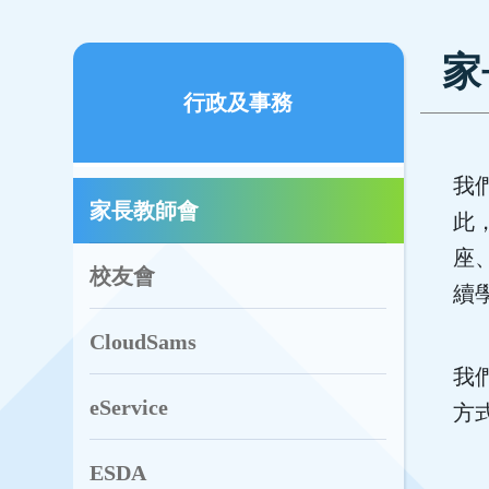
家
行政及事務
我
家長教師會
此
座
校友會
續
CloudSams
我
eService
方
ESDA