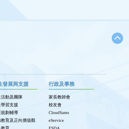
生發展與支援
行政及事務
生活動及團隊
家長教師會
生學習支援
校友會
涯規劃輔導
CloudSams
德教育及正向價值觀
eService
民教育
ESDA