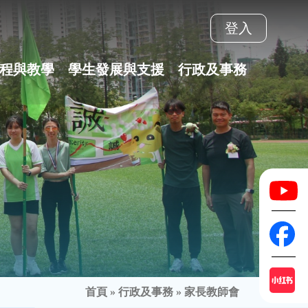
登入
程與教學
學生發展與支援
行政及事務
首頁
»
行政及事務
»
家長教師會