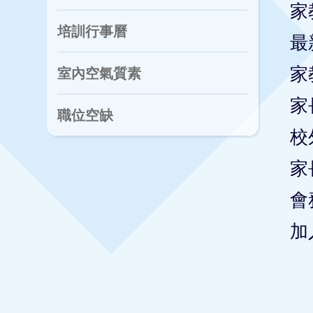
家
培訓行事曆
最
家
室內空氣質素
家
職位空缺
校
家
會
加