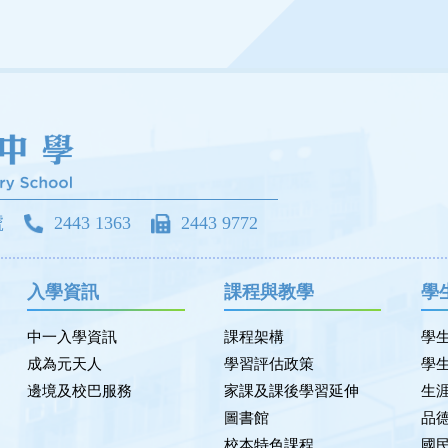
號
2443 1363
2443 9772
入學資訊
課程與教學
學
中一入學資訊
課程架構
學
成為元天人
學習評估政策
學
邊境及校巴服務
家課及課後學習延伸
生
圖書館
品
校本特色課程
國