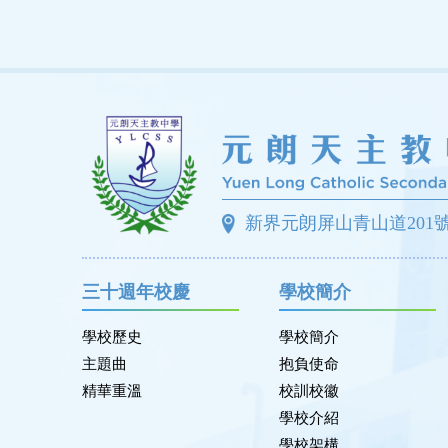
新界元朗屏山青山道201
三十週年校慶
學校簡介
學校歷史
學校簡介
主題曲
抱負使命
精華重溫
校訓校徽
學校介紹
學校架構