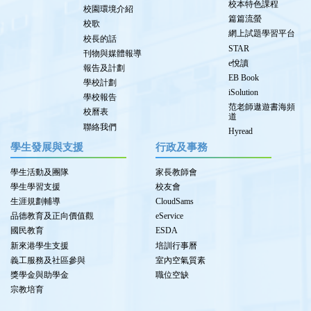
校本特色課程
校園環境介紹
篇篇流螢
校歌
網上試題學習平台
校長的話
STAR
刊物與媒體報導
e悅讀
報告及計劃
EB Book
學校計劃
iSolution
學校報告
范老師遨遊書海頻
校曆表
道
聯絡我們
Hyread
學生發展與支援
行政及事務
學生活動及團隊
家長教師會
學生學習支援
校友會
生涯規劃輔導
CloudSams
品德教育及正向價值觀
eService
國民教育
ESDA
新來港學生支援
培訓行事曆
義工服務及社區參與
室內空氣質素
獎學金與助學金
職位空缺
宗教培育