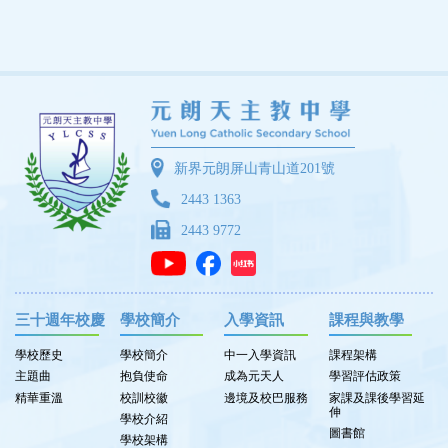
新界元朗屏山青山道201號
2443 1363
2443 9772
三十週年校慶
學校簡介
入學資訊
課程與教學
學校歷史
學校簡介
中一入學資訊
課程架構
主題曲
抱負使命
成為元天人
學習評估政策
精華重溫
校訓校徽
邊境及校巴服務
家課及課後學習延
伸
學校介紹
圖書館
學校架構