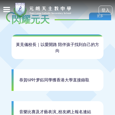
登入
更多
閃耀元天
黃見儀校長｜以愛開路 陪伴孩子找到自己的方
向
恭賀6P叶梦鈺同學獲香港大學直接錄取
2026-03-27
音樂比賽及才藝表演_校友網上報名連結