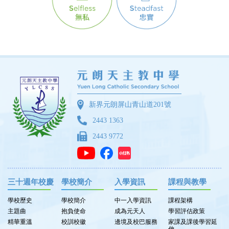
新界元朗屏山青山道201號
2443 1363
2443 9772
三十週年校慶
學校簡介
入學資訊
課程與教學
學校歷史
學校簡介
中一入學資訊
課程架構
主題曲
抱負使命
成為元天人
學習評估政策
精華重溫
校訓校徽
邊境及校巴服務
家課及課後學習延