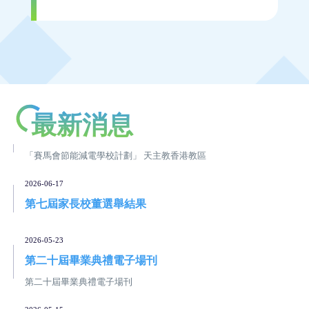
仁愛堂劍擊盃邀請賽獲多個獎項
2026-03-25
26-28年度應用學習課程選科結果
26-28年度應用學習課程選科結果
2025-11-11
最新消息
李煒強榮獲標語創作比賽亞軍
「賽馬會節能減電學校計劃」 天主教香港教區
2026-06-17
第七屆家長校董選舉結果
2026-05-23
第二十屆畢業典禮電子場刊
第二十屆畢業典禮電子場刊