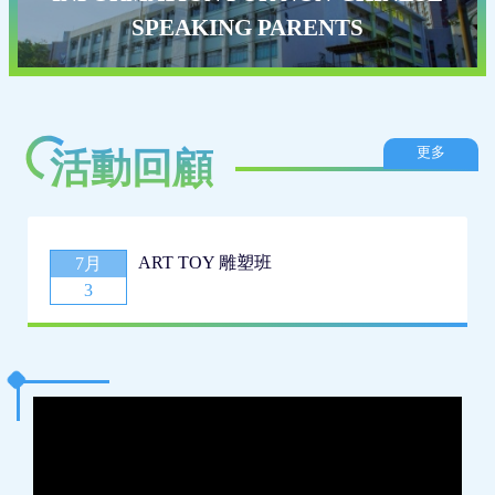
2025-11-11
SPEAKING PARENTS
李煒強榮獲標語創作比賽亞軍
「賽馬會節能減電學校計劃」 天主教香港教區
2026-06-17
第七屆家長校董選舉結果
更多
活動回顧
2026-05-23
第二十屆畢業典禮電子場刊
ART TOY 雕塑班
7月
第二十屆畢業典禮電子場刊
3
2026-05-15
音樂比賽及才藝表演
2026-05-14
第七屆家長校董選舉