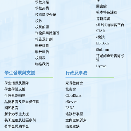
伸
學校介紹
圖書館
學校架構
校本特色課程
校園環境介紹
篇篇流螢
校歌
網上試題學習平台
校長的話
STAR
刊物與媒體報導
e悅讀
報告及計劃
EB Book
學校計劃
iSolution
學校報告
范老師遨遊書海頻
校曆表
道
聯絡我們
Hyread
學生發展與支援
行政及事務
學生活動及團隊
家長教師會
學生學習支援
校友會
生涯規劃輔導
CloudSams
品德教育及正向價值觀
eService
國民教育
ESDA
新來港學生支援
培訓行事曆
義工服務及社區參與
室內空氣質素
獎學金與助學金
職位空缺