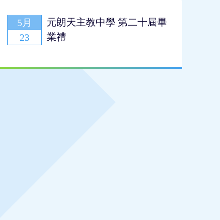
元朗天主教中學 第二十屆畢
5月
5
業禮
23
2