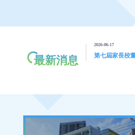
25-11-11
2026-06-17
李煒強榮獲標語創作比賽亞軍
第七屆家長校
最新消息
「賽馬會節能減電學校計劃」 天主教
香港教區