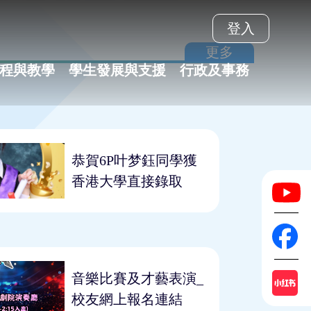
登入
更多
程與教學
學生發展與支援
行政及事務
「20
恭賀6P叶梦鈺同學獲
夢
香港大學直接錄取
音樂比賽及才藝表演_
校友網上報名連結