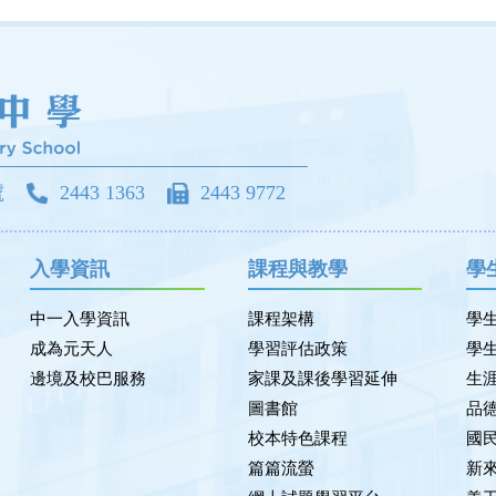
號
2443 1363
2443 9772
入學資訊
課程與教學
學
中一入學資訊
課程架構
學
成為元天人
學習評估政策
學
邊境及校巴服務
家課及課後學習延伸
生
圖書館
品
校本特色課程
國
篇篇流螢
新