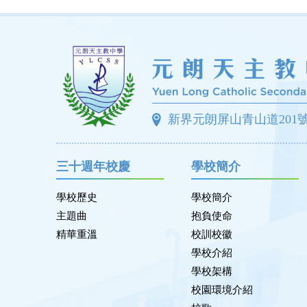
新界元朗屏山青山道201
三十週年校慶
學校簡介
學校歷史
學校簡介
主題曲
抱負使命
精華重溫
校訓校徽
學校介紹
學校架構
校園環境介紹