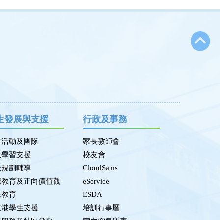
生發展與支援
行政及事務
生活動及團隊
家長教師會
生學習支援
校友會
涯規劃輔導
CloudSams
德教育及正向價值觀
eService
民教育
ESDA
來港學生支援
培訓行事曆