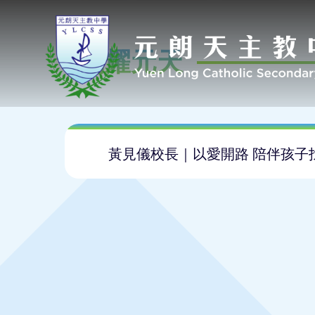
閃耀元天
黃見儀校長｜以愛開路 陪伴孩子