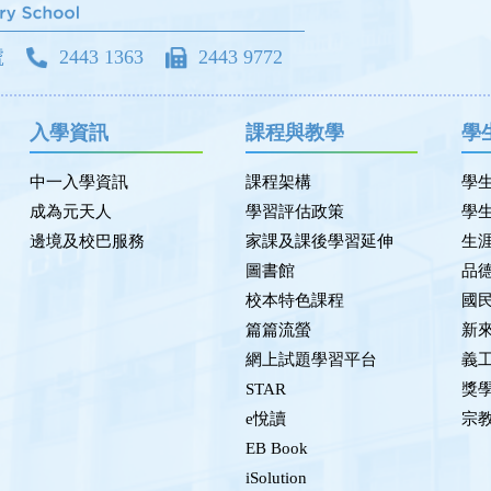
號
2443 1363
2443 9772
入學資訊
課程與教學
學
中一入學資訊
課程架構
學
成為元天人
學習評估政策
學
邊境及校巴服務
家課及課後學習延伸
生
圖書館
品
校本特色課程
國
篇篇流螢
新
網上試題學習平台
義
STAR
獎
e悅讀
宗
EB Book
iSolution