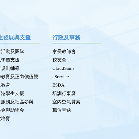
生發展與支援
行政及事務
生活動及團隊
家長教師會
生學習支援
校友會
涯規劃輔導
CloudSams
德教育及正向價值觀
eService
民教育
ESDA
來港學生支援
培訓行事曆
工服務及社區參與
室內空氣質素
學金與助學金
職位空缺
教培育