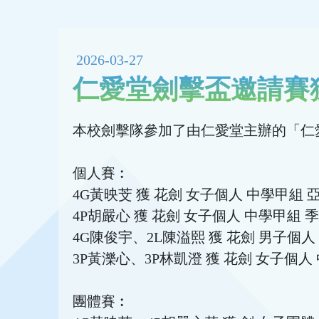
2026-03-27
仁愛堂劍擊盃邀請賽
本校劍擊隊參加了由仁愛堂主辦的「仁愛堂
個人賽︰
4G黃映芠 獲 花劍 女子個人 中學甲組 
4P胡嚴心 獲 花劍 女子個人 中學甲組 
4G陳俊宇、2L陳溢熙 獲 花劍 男子個人
3P黃濼心、3P林凱澄 獲 花劍 女子個人
團體賽︰