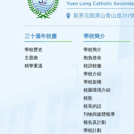
新界元朗屏山青山道201
三十週年校慶
學校簡介
學校歷史
學校簡介
主題曲
抱負使命
精華重溫
校訓校徽
學校介紹
學校架構
校園環境介紹
校歌
校長的話
刊物與媒體報導
報告及計劃
學校計劃