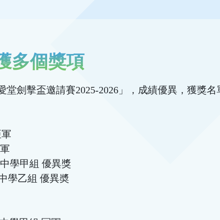
獲多個獎項
劍擊盃邀請賽2025-2026」，成績優異，獲獎
亞軍
季軍
 中學甲組 優異獎
 中學乙組 優異奬