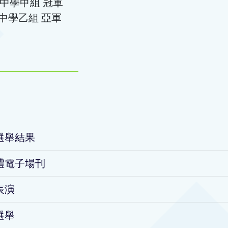
 中學甲組 冠軍
 中學乙組 亞軍
選舉結果
禮電子場刊
表演
選舉