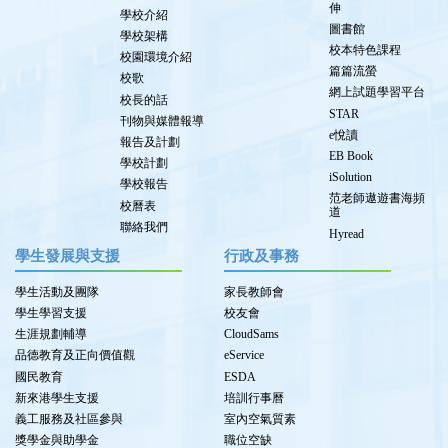
伸
學校介紹
圖書館
學校架構
校本特色課程
校園環境介紹
篇篇流螢
校歌
網上試題學習平台
校長的話
STAR
刊物與媒體報導
e悅讀
報告及計劃
EB Book
學校計劃
iSolution
學校報告
范老師遨遊書海頻
校曆表
道
聯絡我們
Hyread
學生發展與支援
行政及事務
學生活動及團隊
家長教師會
學生學習支援
校友會
生涯規劃輔導
CloudSams
品德教育及正向價值觀
eService
國民教育
ESDA
新來港學生支援
培訓行事曆
義工服務及社區參與
室內空氣質素
獎學金與助學金
職位空缺