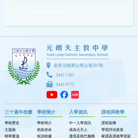
< 最新消息主頁
新界元朗屏山青山道201號
2443 1363
2443 9772
三十週年校慶
學校簡介
入學資訊
課程與教學
學校歷史
學校簡介
中一入學資訊
課程架構
主題曲
抱負使命
成為元天人
學習評估政策
精華重溫
校訓校徽
邊境及校巴服務
家課及課後學習延