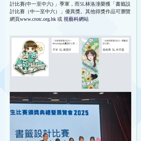
計比賽(中一至中六) 」季軍，而5L林洛潼榮獲「書籤設
計比賽（中一至中六）」優異獎。其他得獎作品可瀏覽
網頁
www.crotc.org.hk
或
視藝科網站