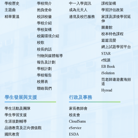
學校歷史
學校簡介
中一入學資訊
課程架構
主題曲
抱負使命
成為元天人
學習評估政策
精華重溫
校訓校徽
邊境及校巴服務
家課及課後學習延
伸
學校介紹
圖書館
學校架構
校本特色課程
校園環境介紹
篇篇流螢
校歌
網上試題學習平台
校長的話
STAR
刊物與媒體報導
e悅讀
報告及計劃
EB Book
學校計劃
iSolution
學校報告
范老師遨遊書海頻
校曆表
道
聯絡我們
Hyread
學生發展與支援
行政及事務
學生活動及團隊
家長教師會
學生學習支援
校友會
生涯規劃輔導
CloudSams
品德教育及正向價值觀
eService
國民教育
ESDA