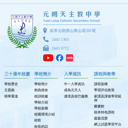
新界元朗屏山青山道201號
2443 1363
2443 9772
三十週年校慶
學校簡介
入學資訊
課程與教學
學校歷史
學校簡介
中一入學資訊
課程架構
主題曲
抱負使命
成為元天人
學習評估政策
精華重溫
校訓校徽
邊境及校巴服務
家課及課後學習延
伸
學校介紹
圖書館
學校架構
校本特色課程
校園環境介紹
篇篇流螢
校歌
網上試題學習平台
校長的話