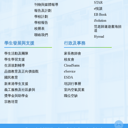
STAR
刊物與媒體報導
e悅讀
報告及計劃
EB Book
學校計劃
iSolution
學校報告
范老師遨遊書海頻
校曆表
道
聯絡我們
Hyread
學生發展與支援
行政及事務
學生活動及團隊
家長教師會
學生學習支援
校友會
生涯規劃輔導
CloudSams
品德教育及正向價值觀
eService
國民教育
ESDA
新來港學生支援
培訓行事曆
義工服務及社區參與
室內空氣質素
獎學金與助學金
職位空缺
宗教培育