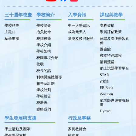
三十週年校慶
學校簡介
入學資訊
課程與教學
學校歷史
學校簡介
中一入學資訊
課程架構
主題曲
抱負使命
成為元天人
學習評估政策
精華重溫
校訓校徽
邊境及校巴服務
家課及課後學習延
伸
學校介紹
圖書館
學校架構
校本特色課程
校園環境介紹
篇篇流螢
校歌
網上試題學習平台
校長的話
STAR
刊物與媒體報導
e悅讀
報告及計劃
EB Book
學校計劃
iSolution
學校報告
范老師遨遊書海頻
校曆表
道
聯絡我們
Hyread
學生發展與支援
行政及事務
學生活動及團隊
家長教師會
學生學習支援
校友會